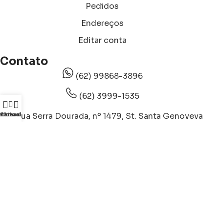
Pedidos
Endereços
Editar conta
Contato
(62) 99868-3896
(62) 3999-1535
Rua Serra Dourada, nº 1479, St. Santa Genoveva
odutos
Minha conta
Lateral
– Goiânia, GO - Brasil
8803 Future Dr STE 2 - Orlando, FL 32819 - USA
CNPJ 37.986.966/0001-50