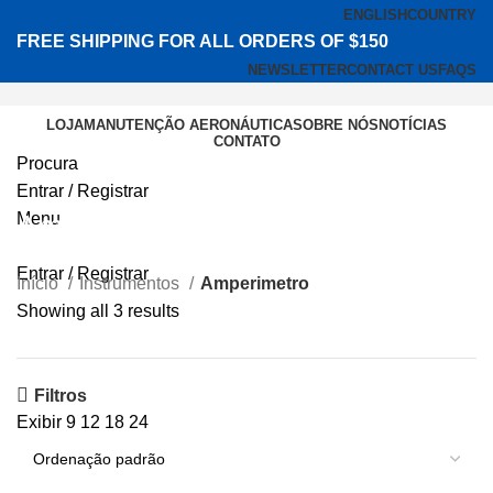
ENGLISH
COUNTRY
FREE SHIPPING FOR ALL ORDERS OF $150
NEWSLETTER
CONTACT US
FAQS
LOJA
MANUTENÇÃO AERONÁUTICA
SOBRE NÓS
NOTÍCIAS
CONTATO
Procura
Entrar / Registrar
Menu
Amperimetro
Entrar / Registrar
Início
Instrumentos
Amperimetro
Showing all 3 results
Filtros
Exibir
9
12
18
24