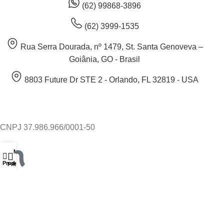
(62) 99868-3896
(62) 3999-1535
Rua Serra Dourada, nº 1479, St. Santa Genoveva –
Goiânia, GO - Brasil
8803 Future Dr STE 2 - Orlando, FL 32819 - USA
CNPJ 37.986.966/0001-50
Minha conta
Produtos
Filtros
Desenvolvimento por