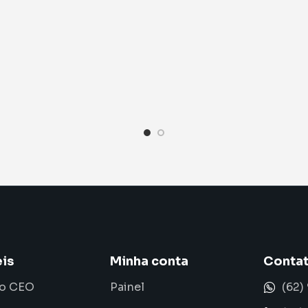
eis
Minha conta
Conta
 o CEO
Painel
(62)