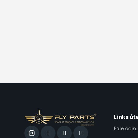
Links út
Fale com