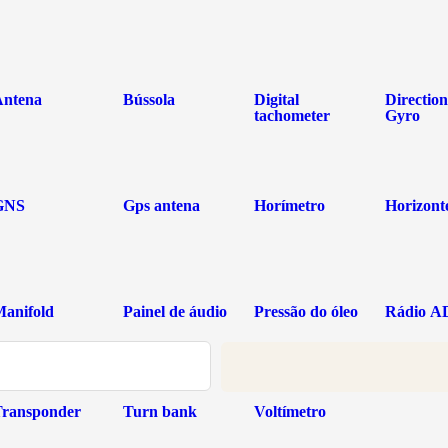
Antena
Bússola
Digital
Direction
tachometer
Gyro
GNS
Gps antena
Horímetro
Horizont
Manifold
Painel de áudio
Pressão do óleo
Rádio A
Transponder
Turn bank
Voltímetro