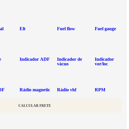
al
Elt
Fuel flow
Fuel gauge
e
Indicador ADF
Indicador de
Indicador
vácuo
vor/loc
DF
Rádio magnetic
Rádio vhf
RPM
CALCULAR FRETE