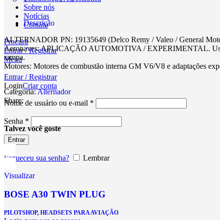
Sobre nós
Notícias
Descrição
Contato
​ALTERNADOR PN: 19135649 (Delco Remy / Valeo / General Moto
Procura
​Aeronaves: APLICAÇÃO AUTOMOTIVA / EXPERIMENTAL. Usado em mo
Entrar / Registrar
rampa.
Menu
​Motores: Motores de combustão interna GM V6/V8 e adaptações exp
Entrar / Registrar
Login
Criar conta
Categoria:
Alternador
Share:
Nome de usuário ou e-mail
*
Senha
*
Talvez você goste
Entrar
Esqueceu sua senha?
Lembrar
Visualizar
BOSE A30 TWIN PLUG
PILOTSHOP
,
HEADSETS PARA AVIAÇÃO