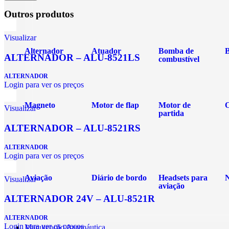
Outros produtos
Visualizar
Alternador
Atuador
Bomba de
B
ALTERNADOR – ALU-8521LS
combustível
ALTERNADOR
Login para ver os preços
Magneto
Motor de flap
Motor de
O
Visualizar
partida
ALTERNADOR – ALU-8521RS
ALTERNADOR
Login para ver os preços
Aviação
Diário de bordo
Headsets para
Visualizar
aviação
ALTERNADOR 24V – ALU-8521R
ALTERNADOR
Login para ver os preços
Manutenção Aeronáutica