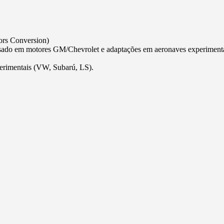
rs Conversion)
tores GM/Chevrolet e adaptações em aeronaves experimentais (VA
erimentais (VW, Subarú, LS).