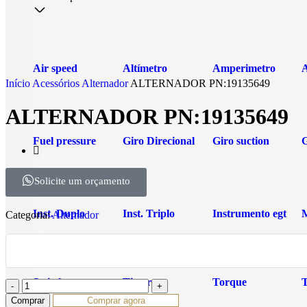
Air speed
Altímetro
Amperimetro
Início
Acessórios
Alternador
ALTERNADOR PN:19135649
ALTERNADOR PN:19135649
Fuel pressure
Giro Direcional
Giro suction
Solicite um orçamento
Inst. Duplo
Inst. Triplo
Instrumento egt
Categoria:
Alternador
Switch pressure
Timer
Torque
Comprar
Comprar agora