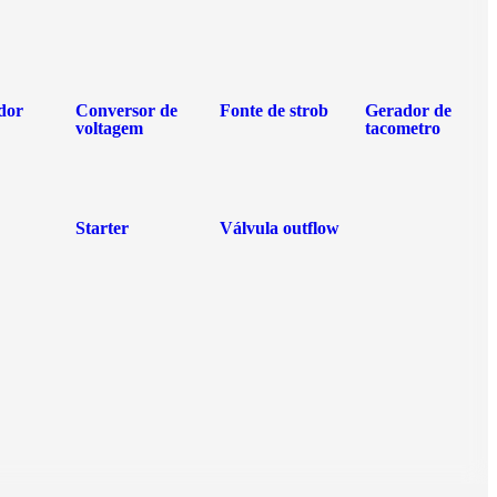
dor
Conversor de
Fonte de strob
Gerador de
voltagem
tacometro
Starter
Válvula outflow