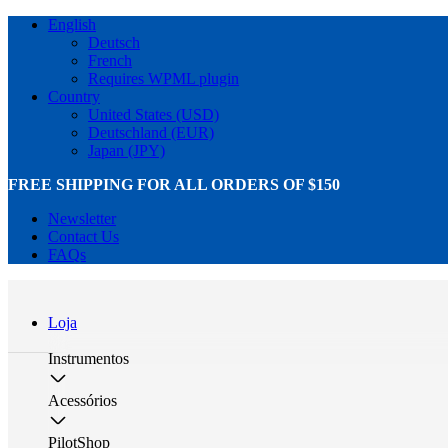
English
Deutsch
French
Requires WPML plugin
Country
United States (USD)
Deutschland (EUR)
Japan (JPY)
FREE SHIPPING FOR ALL ORDERS OF $150
Newsletter
Contact Us
FAQs
Loja
Instrumentos
Acessórios
PilotShop