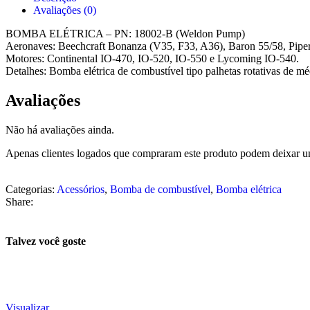
Avaliações (0)
​BOMBA ELÉTRICA – PN: 18002-B (Weldon Pump)
​Aeronaves: Beechcraft Bonanza (V35, F33, A36), Baron 55/58, Piper
​Motores: Continental IO-470, IO-520, IO-550 e Lycoming IO-540.
​Detalhes: Bomba elétrica de combustível tipo palhetas rotativas de m
Avaliações
Não há avaliações ainda.
Apenas clientes logados que compraram este produto podem deixar u
Categorias:
Acessórios
,
Bomba de combustível
,
Bomba elétrica
Share:
Talvez você goste
Visualizar