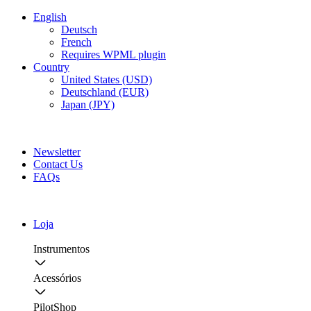
English
Deutsch
French
Requires WPML plugin
Country
United States (USD)
Deutschland (EUR)
Japan (JPY)
FREE SHIPPING FOR ALL ORDERS OF $150
Newsletter
Contact Us
FAQs
Loja
Instrumentos
Acessórios
PilotShop