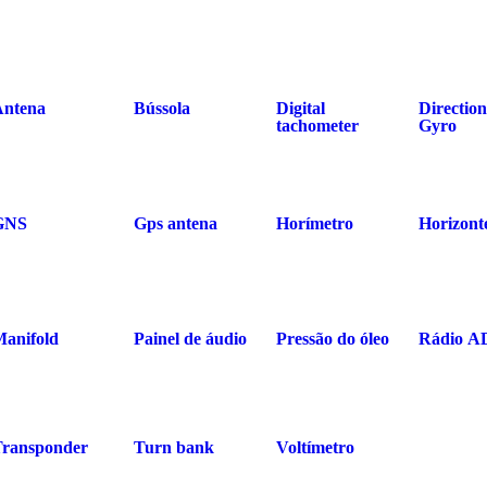
Antena
Bússola
Digital
Direction
tachometer
Gyro
GNS
Gps antena
Horímetro
Horizont
Manifold
Painel de áudio
Pressão do óleo
Rádio A
Transponder
Turn bank
Voltímetro