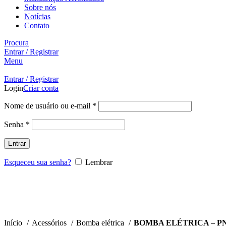
Sobre nós
Notícias
Contato
Procura
Entrar / Registrar
Menu
Entrar / Registrar
Login
Criar conta
Nome de usuário ou e-mail
*
Senha
*
Entrar
Esqueceu sua senha?
Lembrar
Início
Acessórios
Bomba elétrica
BOMBA ELÉTRICA – PN: