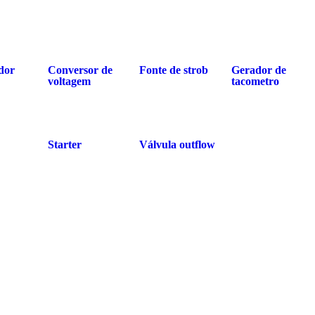
dor
Conversor de
Fonte de strob
Gerador de
voltagem
tacometro
Starter
Válvula outflow