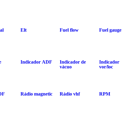
al
Elt
Fuel flow
Fuel gauge
e
Indicador ADF
Indicador de
Indicador
vácuo
vor/loc
DF
Rádio magnetic
Rádio vhf
RPM