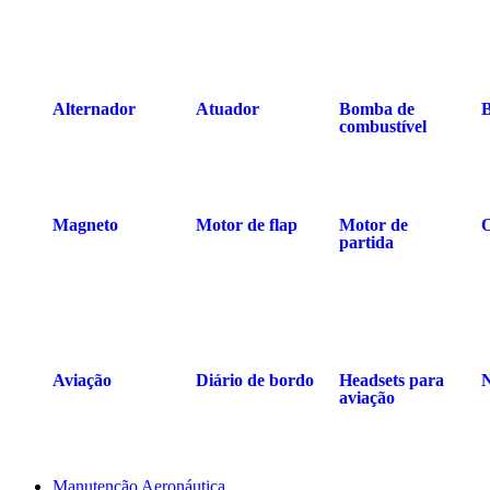
Alternador
Atuador
Bomba de
B
combustível
Magneto
Motor de flap
Motor de
O
partida
Aviação
Diário de bordo
Headsets para
aviação
Manutenção Aeronáutica