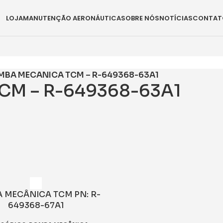
LOJA
MANUTENÇÃO AERONÁUTICA
SOBRE NÓS
NOTÍCIAS
CONTAT
MBA MECANICA TCM – R-649368-63A1
M – R-649368-63A1
 MECÂNICA TCM PN: R-
649368-67A1