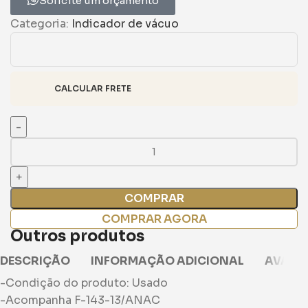
Solicite um orçamento
Categoria:
Indicador de vácuo
CALCULAR FRETE
COMPRAR
COMPRAR AGORA
Outros produtos
DESCRIÇÃO
INFORMAÇÃO ADICIONAL
AVALIA
-Condição do produto: Usado
-Acompanha F-143-13/ANAC