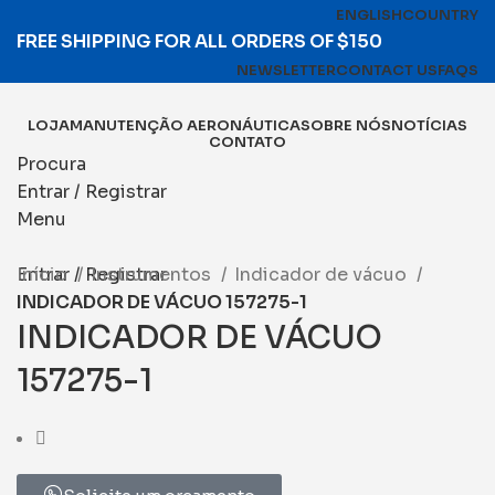
ENGLISH
COUNTRY
FREE SHIPPING FOR ALL ORDERS OF $150
NEWSLETTER
CONTACT US
FAQS
LOJA
MANUTENÇÃO AERONÁUTICA
SOBRE NÓS
NOTÍCIAS
CONTATO
Procura
Entrar / Registrar
Menu
Entrar / Registrar
Início
Instrumentos
Indicador de vácuo
INDICADOR DE VÁCUO 157275-1
INDICADOR DE VÁCUO
157275-1