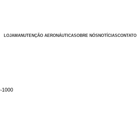
LOJA
MANUTENÇÃO AERONÁUTICA
SOBRE NÓS
NOTÍCIAS
CONTATO
0-1000