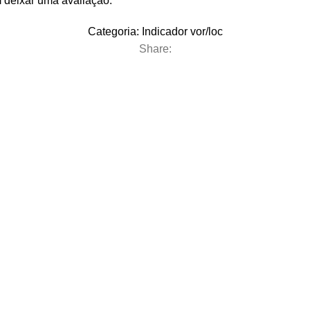
 deixar uma avaliação.
Categoria:
Indicador vor/loc
Share: