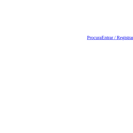
o
Rádio vhf
RPM
tic
Procura
Entrar / Registra
rsor de
Fonte de
Gerador de
gem
strob
tacometro
er
Válvula
outflow