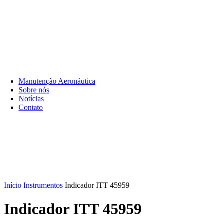
Aviação
Diário de
Headsets para
Navegaç
bordo
aviação
Manutenção Aeronáutica
Sobre nós
Notícias
Contato
Início
Instrumentos
Indicador ITT 45959
Indicador ITT 45959