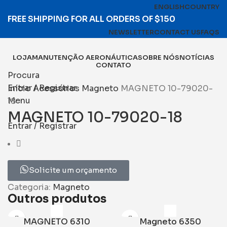
ENGLISH
COUNTRY
FREE SHIPPING FOR ALL ORDERS OF $150
NEWSLETTER
CONTACT US
FAQS
LOJA
MANUTENÇÃO AERONÁUTICA
SOBRE NÓS
NOTÍCIAS
CONTATO
Procura
Entrar / Registrar
Início
Acessórios
Magneto
MAGNETO 10-79020-
Menu
18
MAGNETO 10-79020-18
Entrar / Registrar
Solicite um orçamento
Categoria:
Magneto
Outros produtos
MAGNETO 6310
Magneto 6350