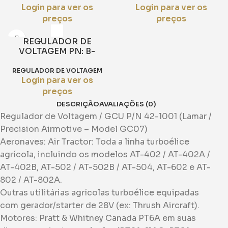
Login para ver os
Login para ver os
preços
preços
REGULADOR DE
VOLTAGEM PN: B-
00288-1
REGULADOR DE VOLTAGEM
Login para ver os
preços
DESCRIÇÃO
AVALIAÇÕES (0)
​Regulador de Voltagem / GCU P/N 42-1001 (Lamar /
Precision Airmotive – Model GC07)
​Aeronaves: ​Air Tractor: Toda a linha turboélice
agrícola, incluindo os modelos AT-402 / AT-402A /
AT-402B, AT-502 / AT-502B / AT-504, AT-602 e AT-
802 / AT-802A.
​Outras utilitárias agrícolas turboélice equipadas
com gerador/starter de 28V (ex: Thrush Aircraft).
​Motores: ​Pratt & Whitney Canada PT6A em suas