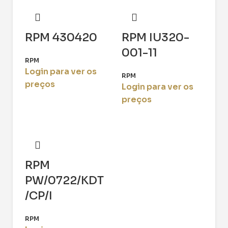
RPM 430420
RPM IU320-
001-11
RPM
Login para ver os
RPM
preços
Login para ver os
preços
RPM
PW/0722/KDT
/CP/I
RPM