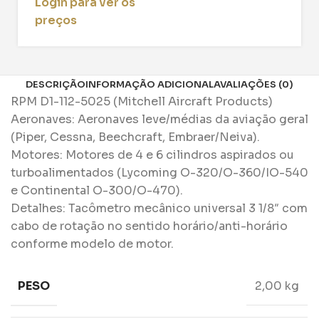
Login para ver os
preços
DESCRIÇÃO
INFORMAÇÃO ADICIONAL
AVALIAÇÕES (0)
RPM D1-112-5025 (Mitchell Aircraft Products)
​Aeronaves: Aeronaves leve/médias da aviação geral
(Piper, Cessna, Beechcraft, Embraer/Neiva).
​Motores: Motores de 4 e 6 cilindros aspirados ou
turboalimentados (Lycoming O-320/O-360/IO-540
e Continental O-300/O-470).
​Detalhes: Tacômetro mecânico universal 3 1/8″ com
cabo de rotação no sentido horário/anti-horário
conforme modelo de motor.
PESO
2,00 kg