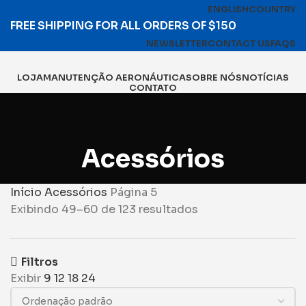
ENGLISH
COUNTRY
FREE SHIPPING FOR ALL ORDERS OF $150
NEWSLETTER
CONTACT US
FAQS
LOJA
MANUTENÇÃO AERONÁUTICA
SOBRE NÓS
NOTÍCIAS
CONTATO
Procura
Entrar / Registrar
Menu
Acessórios
Entrar / Registrar
Início
Acessórios
Página 5
Exibindo 49–60 de 123 resultados
Filtros
Exibir
9
12
18
24