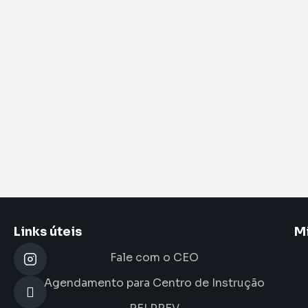
Links úteis
M
Fale com o CEO
Agendamento para Centro de Instrução