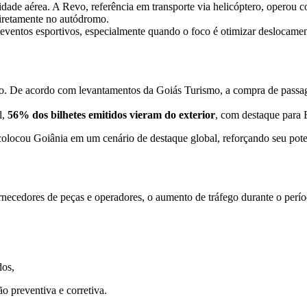
idade aérea. A Revo, referência em transporte via helicóptero, operou
diretamente no autódromo.
eventos esportivos, especialmente quando o foco é otimizar deslocament
smo. De acordo com levantamentos da Goiás Turismo, a compra de passa
l,
56% dos bilhetes emitidos vieram do exterior
, com destaque para 
ocou Goiânia em um cenário de destaque global, reforçando seu poten
rnecedores de peças e operadores, o aumento de tráfego durante o per
dos,
 preventiva e corretiva.