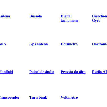
Antena
Bússola
Digital
Direction
tachometer
Gyro
GNS
Gps antena
Horímetro
Horizont
Manifold
Painel de áudio
Pressão do óleo
Rádio A
Transponder
Turn bank
Voltímetro