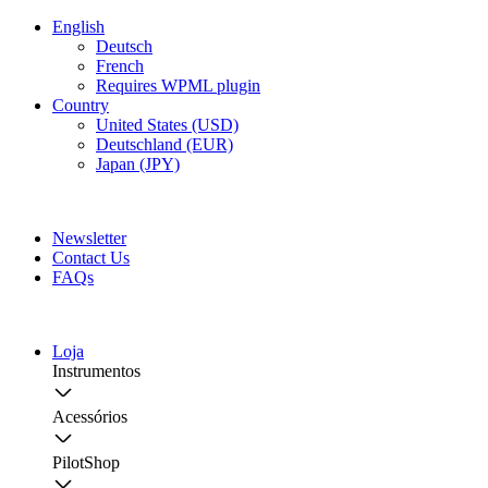
English
Deutsch
French
Requires WPML plugin
Country
United States (USD)
Deutschland (EUR)
Japan (JPY)
FREE SHIPPING FOR ALL ORDERS OF $150
Newsletter
Contact Us
FAQs
Loja
Instrumentos
Acessórios
PilotShop