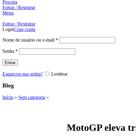
Procura
Entrar / Registrar
Menu
Entrar / Registrar
Login
Criar conta
Nome de usuário ou e-mail
*
Senha
*
Entrar
Esqueceu sua senha?
Lembrar
Blog
Início
»
Sem categoria
»
MotoGP eleva trá