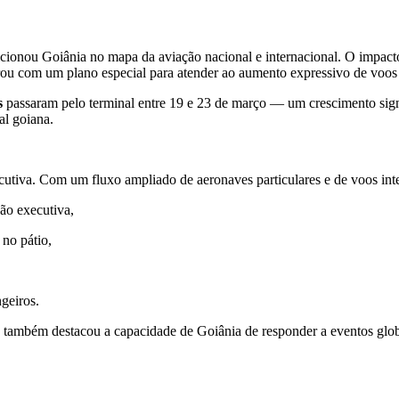
osicionou Goiânia no mapa da aviação nacional e internacional. O impac
u com um plano especial para atender ao aumento expressivo de voos 
s
passaram pelo terminal entre 19 e 23 de março — um crescimento sign
al goiana.
cutiva. Com um fluxo ampliado de aeronaves particulares e de voos inte
ção executiva,
no pátio,
ngeiros.
mbém destacou a capacidade de Goiânia de responder a eventos globais