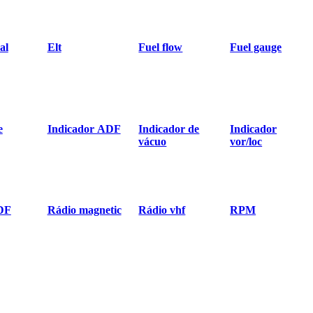
al
Elt
Fuel flow
Fuel gauge
e
Indicador ADF
Indicador de
Indicador
vácuo
vor/loc
DF
Rádio magnetic
Rádio vhf
RPM