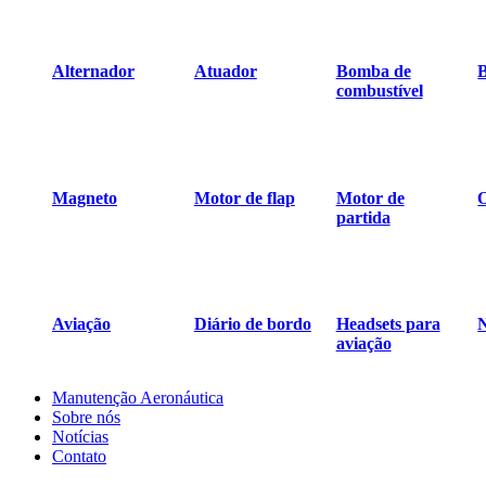
Alternador
Atuador
Bomba de
B
combustível
Magneto
Motor de flap
Motor de
O
partida
Aviação
Diário de bordo
Headsets para
aviação
Manutenção Aeronáutica
Sobre nós
Notícias
Contato