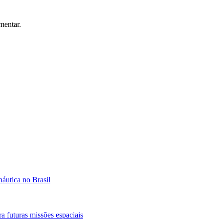
mentar.
áutica no Brasil
a futuras missões espaciais