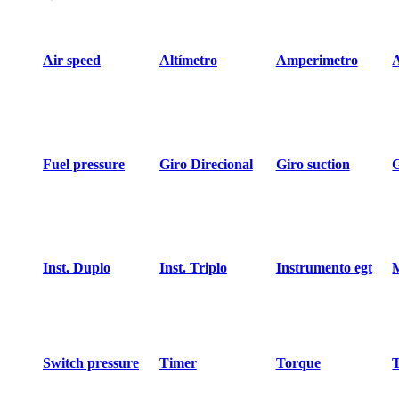
Air speed
Altímetro
Amperimetro
Fuel pressure
Giro Direcional
Giro suction
Inst. Duplo
Inst. Triplo
Instrumento egt
Switch pressure
Timer
Torque