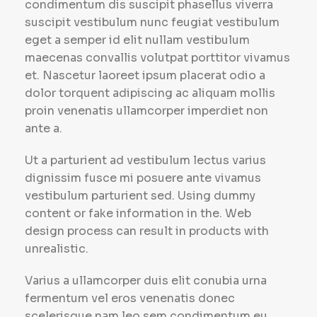
condimentum dis suscipit phasellus viverra
suscipit vestibulum nunc feugiat vestibulum
eget a semper id elit nullam vestibulum
maecenas convallis volutpat porttitor vivamus
et. Nascetur laoreet ipsum placerat odio a
dolor torquent adipiscing ac aliquam mollis
proin venenatis ullamcorper imperdiet non
ante a.
Ut a parturient ad vestibulum lectus varius
dignissim fusce mi posuere ante vivamus
vestibulum parturient sed. Using dummy
content or fake information in the. Web
design process can result in products with
unrealistic.
Varius a ullamcorper duis elit conubia urna
fermentum vel eros venenatis donec
scelerisque nam leo sem condimentum eu