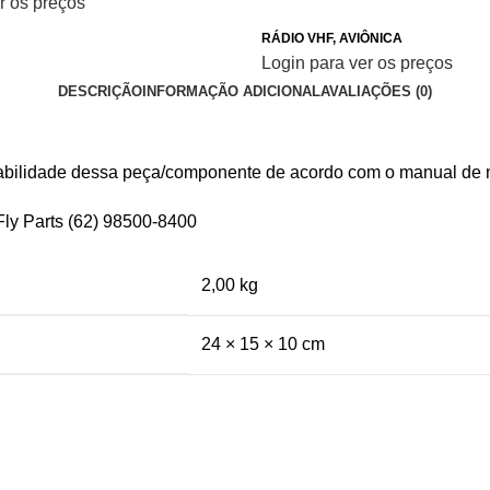
r os preços
RÁDIO VHF
,
AVIÔNICA
Login para ver os preços
DESCRIÇÃO
INFORMAÇÃO ADICIONAL
AVALIAÇÕES (0)
icabilidade dessa peça/componente de acordo com o manual de 
Fly Parts
(62) 98500-8400
2,00 kg
24 × 15 × 10 cm