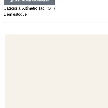
Solicite um orçamento
Categoria:
Altímetro
Tag:
(OH)
1 em estoque