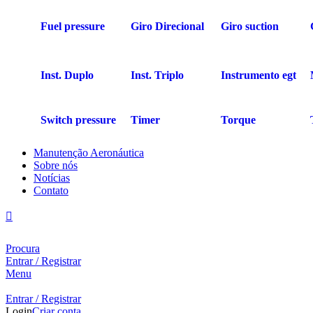
Fuel pressure
Giro Direcional
Giro suction
Inst. Duplo
Inst. Triplo
Instrumento egt
Switch pressure
Timer
Torque
Manutenção Aeronáutica
Sobre nós
Notícias
Contato
Procura
Entrar / Registrar
Menu
Entrar / Registrar
Login
Criar conta