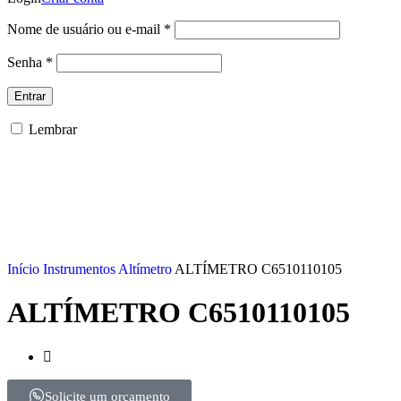
Nome de usuário ou e-mail
*
Senha
*
Entrar
Lembrar
Esgotado
Início
Instrumentos
Altímetro
ALTÍMETRO C6510110105
ALTÍMETRO C6510110105
Solicite um orçamento