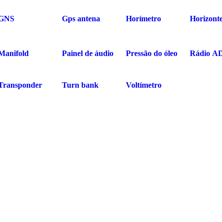
GNS
Gps antena
Horímetro
Horizont
Manifold
Painel de áudio
Pressão do óleo
Rádio A
Transponder
Turn bank
Voltímetro