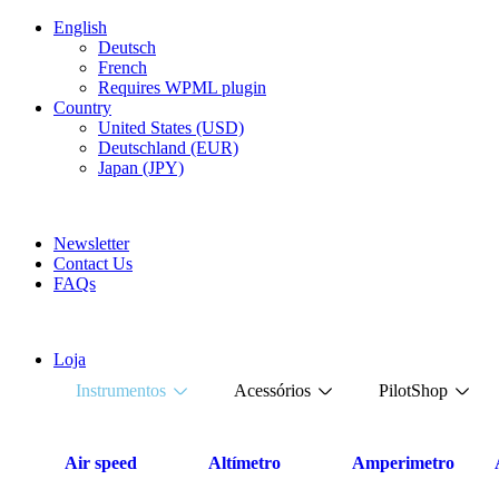
English
Deutsch
French
Requires WPML plugin
Country
United States (USD)
Deutschland (EUR)
Japan (JPY)
FREE SHIPPING FOR ALL ORDERS OF $150
Newsletter
Contact Us
FAQs
Loja
Instrumentos
Acessórios
PilotShop
Air speed
Altímetro
Amperimetro