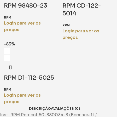
RPM 98480-23
RPM CD-122-
5014
RPM
Login para ver os
RPM
preços
Login para ver os
preços
-83%
RPM D1-112-5025
RPM
Login para ver os
preços
DESCRIÇÃO
AVALIAÇÕES (0)
​Inst. RPM Percent 50-380034-3 (Beechcraft /