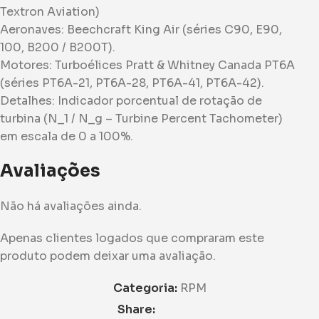
Textron Aviation)
​Aeronaves: Beechcraft King Air (séries C90, E90,
100, B200 / B200T).
​Motores: Turboélices Pratt & Whitney Canada PT6A
(séries PT6A-21, PT6A-28, PT6A-41, PT6A-42).
​Detalhes: Indicador porcentual de rotação de
turbina (N_1 / N_g – Turbine Percent Tachometer)
em escala de 0 a 100%.
Avaliações
Não há avaliações ainda.
Apenas clientes logados que compraram este
produto podem deixar uma avaliação.
Categoria:
RPM
Share: