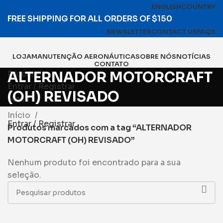
ENGLISH
COUNTRY
FREE SHIPPING FOR ALL ORDERS OF $150
NEWSLETTER
CONTACT US
FAQS
LOJA
MANUTENÇÃO AERONÁUTICA
SOBRE NÓS
NOTÍCIAS
CONTATO
Procura
ALTERNADOR MOTORCRAFT
Entrar / Registrar
(OH) REVISADO
Menu
Início
Entrar / Registrar
Produtos marcados com a tag “ALTERNADOR
MOTORCRAFT (OH) REVISADO”
Nenhum produto foi encontrado para a sua
seleção.