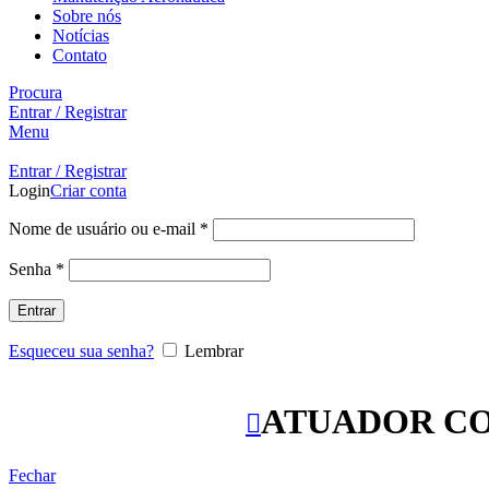
Sobre nós
Notícias
Contato
Procura
Entrar / Registrar
Menu
Entrar / Registrar
Login
Criar conta
Nome de usuário ou e-mail
*
Senha
*
Entrar
Esqueceu sua senha?
Lembrar
ATUADOR COWL
Fechar