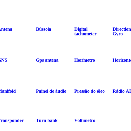
Antena
Bússola
Digital
Direction
tachometer
Gyro
GNS
Gps antena
Horímetro
Horizont
Manifold
Painel de áudio
Pressão do óleo
Rádio A
Transponder
Turn bank
Voltímetro