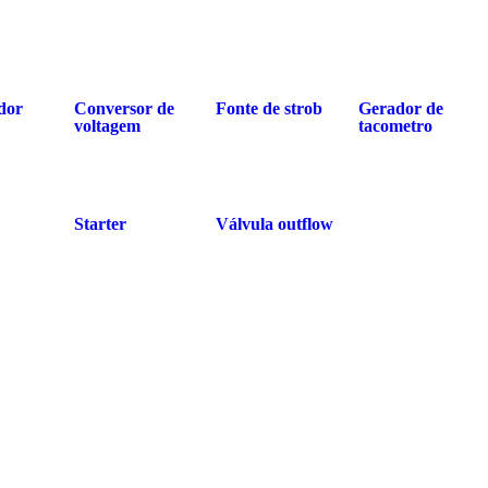
dor
Conversor de
Fonte de strob
Gerador de
voltagem
tacometro
Starter
Válvula outflow