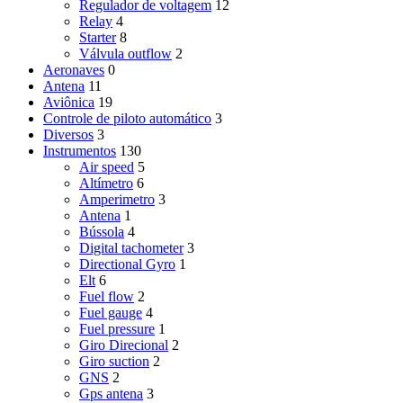
Regulador de voltagem
12
Relay
4
Starter
8
Válvula outflow
2
Aeronaves
0
Antena
11
Aviônica
19
Controle de piloto automático
3
Diversos
3
Instrumentos
130
Air speed
5
Altímetro
6
Amperimetro
3
Antena
1
Bússola
4
Digital tachometer
3
Directional Gyro
1
Elt
6
Fuel flow
2
Fuel gauge
4
Fuel pressure
1
Giro Direcional
2
Giro suction
2
GNS
2
Gps antena
3