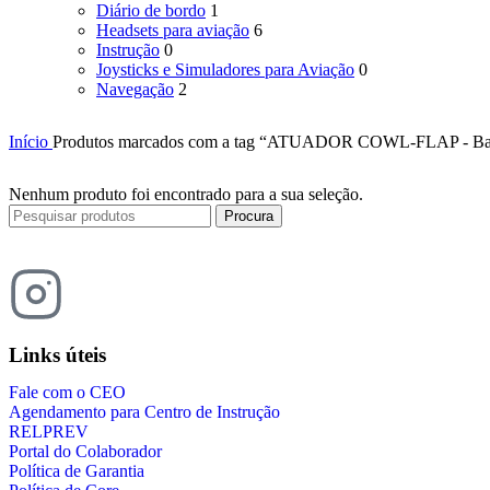
Diário de bordo
1
Headsets para aviação
6
Instrução
0
Joysticks e Simuladores para Aviação
0
Navegação
2
Início
Produtos marcados com a tag “ATUADOR COWL-FLAP - Bar
Nenhum produto foi encontrado para a sua seleção.
Procura
Links úteis
Fale com o CEO
Agendamento para Centro de Instrução
RELPREV
Portal do Colaborador
Política de Garantia