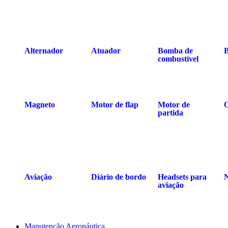
Alternador
Atuador
Bomba de
B
combustível
Magneto
Motor de flap
Motor de
O
partida
Aviação
Diário de bordo
Headsets para
aviação
Manutenção Aeronáutica