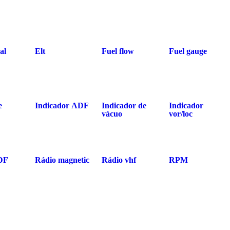
al
Elt
Fuel flow
Fuel gauge
e
Indicador ADF
Indicador de
Indicador
vácuo
vor/loc
DF
Rádio magnetic
Rádio vhf
RPM