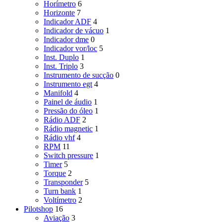
Horímetro
6
Horizonte
7
Indicador ADF
4
Indicador de vácuo
1
Indicador dme
0
Indicador vor/loc
5
Inst. Duplo
1
Inst. Triplo
3
Instrumento de sucção
0
Instrumento egt
4
Manifold
4
Painel de áudio
1
Pressão do óleo
1
Rádio ADF
2
Rádio magnetic
1
Rádio vhf
4
RPM
11
Switch pressure
1
Timer
5
Torque
2
Transponder
5
Turn bank
1
Voltímetro
2
Pilotshop
16
Aviação
3