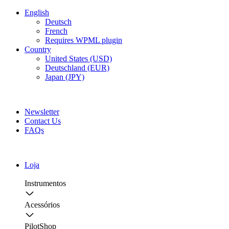
English
Deutsch
French
Requires WPML plugin
Country
United States (USD)
Deutschland (EUR)
Japan (JPY)
FREE SHIPPING FOR ALL ORDERS OF $150
Newsletter
Contact Us
FAQs
Loja
Instrumentos
Acessórios
PilotShop