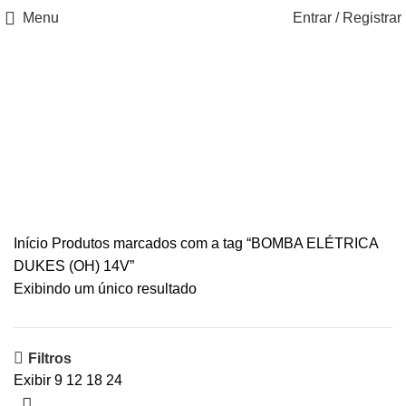
Menu
Entrar / Registrar
BOMBA ELÉTRICA
DUKES (OH) 14V
Início
Produtos marcados com a tag “BOMBA ELÉTRICA
DUKES (OH) 14V”
Exibindo um único resultado
Filtros
Exibir
9
12
18
24