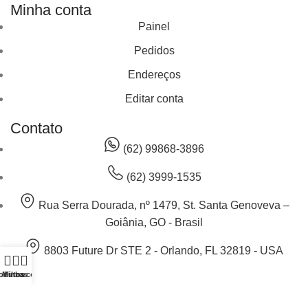
Minha conta
Painel
Pedidos
Endereços
Editar conta
Contato
(62) 99868-3896
(62) 3999-1535
Rua Serra Dourada, nº 1479, St. Santa Genoveva –
Goiânia, GO - Brasil
8803 Future Dr STE 2 - Orlando, FL 32819 - USA
odutos
Minha conta
Filtros